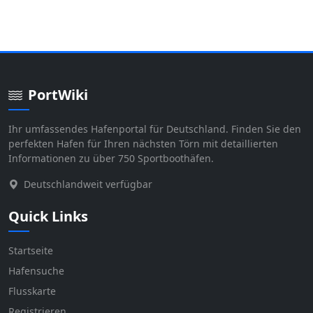
PortWiki
Ihr umfassendes Hafenportal für Deutschland. Finden Sie den
perfekten Hafen für Ihren nächsten Törn mit detaillierten
Informationen zu über 750 Sportboothäfen.
Deutschlandweit verfügbar
Quick Links
Startseite
Hafensuche
Flusskarte
Registrieren