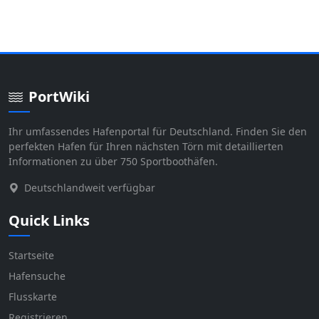
PortWiki
Ihr umfassendes Hafenportal für Deutschland. Finden Sie den
perfekten Hafen für Ihren nächsten Törn mit detaillierten
Informationen zu über 750 Sportboothäfen.
Deutschlandweit verfügbar
Quick Links
Startseite
Hafensuche
Flusskarte
Registrieren