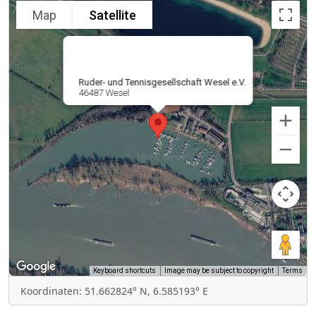
Map
Satellite
Ruder- und Tennisgesellschaft Wesel e.V.
46487 Wesel
Keyboard shortcuts
Image may be subject to copyright
Terms
Koordinaten: 51.662824° N, 6.585193° E