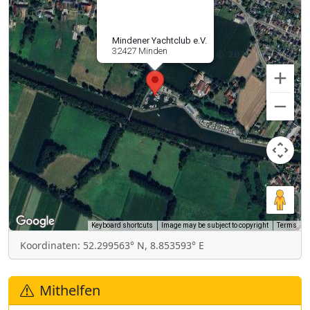
Mindener Yachtclub e.V.
32427 Minden
Keyboard shortcuts
Image may be subject to copyright
Terms
Koordinaten: 52.299563° N, 8.853593° E
Mithelfen