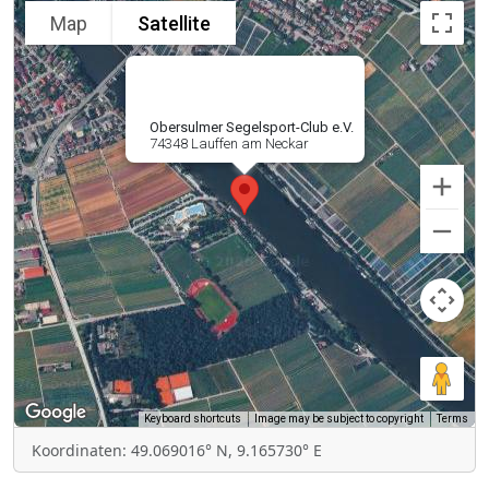
Map
Satellite
Obersulmer Segelsport-Club e.V.
74348 Lauffen am Neckar
Keyboard shortcuts
Image may be subject to copyright
Terms
Koordinaten: 49.069016° N, 9.165730° E