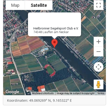
Map
Satellite
Heilbronner Segelsport Club e.V.
74348 Lauffen am Neckar
Keyboard shortcuts
Image may be subject to copyright
Terms
Koordinaten: 49.069269° N, 9.165322° E