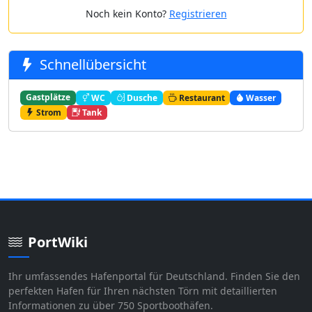
Noch kein Konto?
Registrieren
Schnellübersicht
Gastplätze
WC
Dusche
Restaurant
Wasser
Strom
Tank
PortWiki
Ihr umfassendes Hafenportal für Deutschland. Finden Sie den
perfekten Hafen für Ihren nächsten Törn mit detaillierten
Informationen zu über 750 Sportboothäfen.