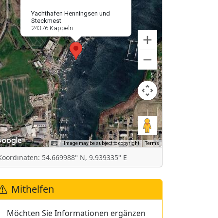
Yachthafen Henningsen und
Steckmest
24376 Kappeln
Image may be subject to copyright
Terms
Koordinaten: 54.669988° N, 9.939335° E
Mithelfen
Möchten Sie Informationen ergänzen