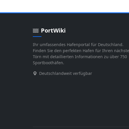
PortWiki
Ihr umfassendes Hafenportal für Deutschland.
Finden Sie den perfekten Hafen für Ihren nächst
Törn mit detaillierten Informationen zu über 750
Sportboothäfen.
Deutschlandweit verfügbar