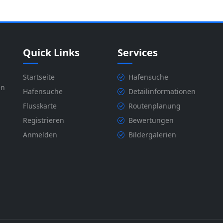
Quick Links
Services
Startseite
Hafensuche
en
Hafensuche
Detailinformationen
Flusskarte
Routenplanung
Registrieren
Bewertungen
Anmelden
Bildergalerien