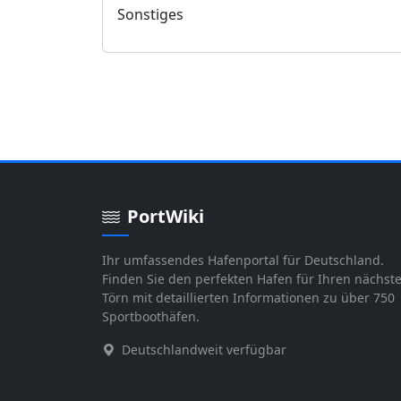
Sonstiges
PortWiki
Ihr umfassendes Hafenportal für Deutschland.
Finden Sie den perfekten Hafen für Ihren nächst
Törn mit detaillierten Informationen zu über 750
Sportboothäfen.
Deutschlandweit verfügbar