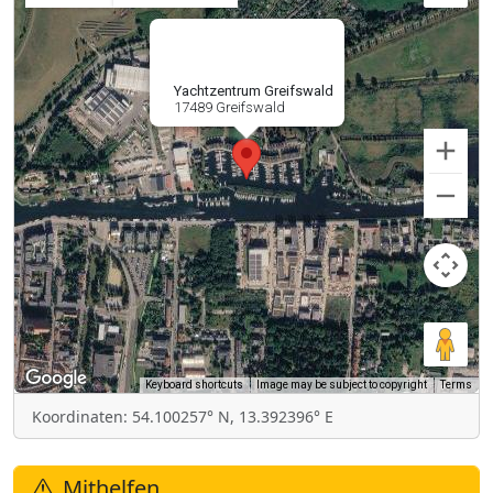
Yachtzentrum Greifswald
17489 Greifswald
Keyboard shortcuts
Image may be subject to copyright
Terms
Koordinaten: 54.100257° N, 13.392396° E
Mithelfen