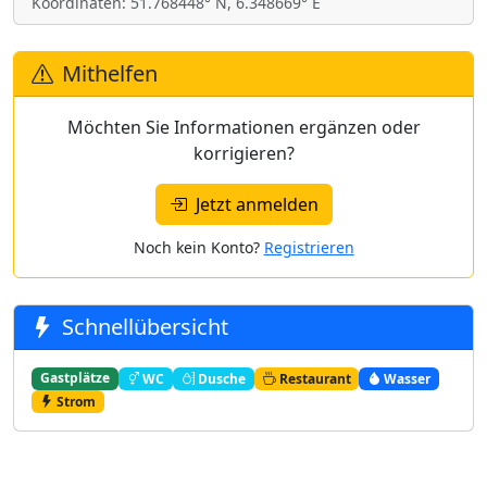
Koordinaten: 51.768448° N, 6.348669° E
Mithelfen
Möchten Sie Informationen ergänzen oder
korrigieren?
Jetzt anmelden
Noch kein Konto?
Registrieren
Schnellübersicht
Gastplätze
WC
Dusche
Restaurant
Wasser
Strom