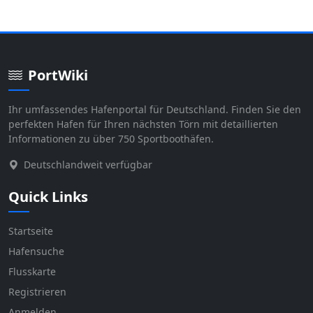
PortWiki
Ihr umfassendes Hafenportal für Deutschland. Finden Sie den
perfekten Hafen für Ihren nächsten Törn mit detaillierten
Informationen zu über 750 Sportboothäfen.
Deutschlandweit verfügbar
Quick Links
Startseite
Hafensuche
Flusskarte
Registrieren
Anmelden