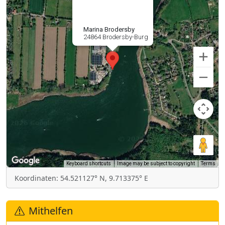
Marina Brodersby
24864 Brodersby-Burg
Keyboard shortcuts
Image may be subject to copyright
Terms
Koordinaten: 54.521127° N, 9.713375° E
Mithelfen