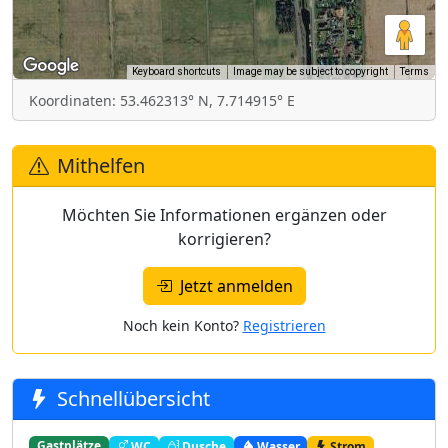
Keyboard shortcuts
Image may be subject to copyright
Terms
Koordinaten: 53.462313° N, 7.714915° E
Mithelfen
Möchten Sie Informationen ergänzen oder
korrigieren?
Jetzt anmelden
Noch kein Konto?
Registrieren
Schnellübersicht
Gastplätze
WC
Dusche
Wasser
Strom