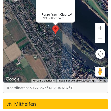
Porzer Yacht Club e.V.
53332 Bornheim
Keyboard shortcuts
Image may be subject to copyright
Terms
Koordinaten: 50.778625° N, 7.040237° E
Mithelfen