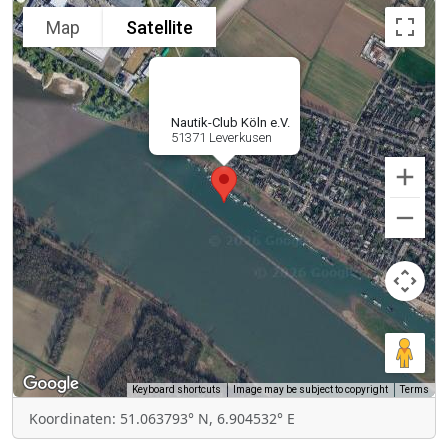
Map
Satellite
Nautik-Club Köln e.V.
51371 Leverkusen
Keyboard shortcuts
Image may be subject to copyright
Terms
Koordinaten: 51.063793° N, 6.904532° E