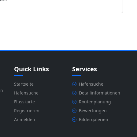
Quick Links
Services
Startseite
Hafensuche
en
Hafensuche
Detailinformationen
Flusskarte
Routenplanung
Registrieren
Bewertungen
Anmelden
Bildergalerien