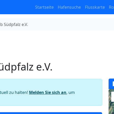
Startseite
Hafensuche
Flusskarte
Ro
 Südpfalz e.V.
dpfalz e.V.
tuell zu halten!
Melden Sie sich an
, um