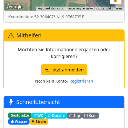
Keyboard shortcuts
Image may be subject to copyright
Terms
Koordinaten: 52.306407° N, 9.976873° E
Mithelfen
Möchten Sie Informationen ergänzen oder
korrigieren?
Jetzt anmelden
Noch kein Konto?
Registrieren
Schnellübersicht
Gastplätze
WC
Dusche
Slip
Kran
Wasser
Strom