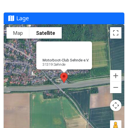
Lage
Map
Satellite
Motorboot-Club Sehnde e.V.
31319 Sehnde