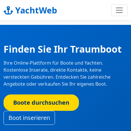
YachtWeb
Finden Sie Ihr Traumboot
Ihre Online-Plattform für Boote und Yachten.
Kostenlose Inserate, direkte Kontakte, keine
versteckten Gebühren. Entdecken Sie zahlreiche
Angebote oder verkaufen Sie Ihr eigenes Boot.
Boote durchsuchen
Boot inserieren