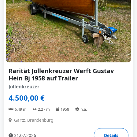
Rarität Jollenkreuzer Werft Gustav
Hein Bj 1958 auf Trailer
Jollenkreuzer
4.500,00 €
6.49 m
2.27 m
1958
n.a.
Gartz, Brandenburg
31.07.2026
Details