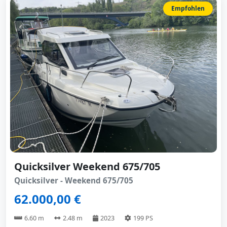
Empfohlen
Quicksilver Weekend 675/705
Quicksilver - Weekend 675/705
62.000,00 €
6.60 m
2.48 m
2023
199 PS