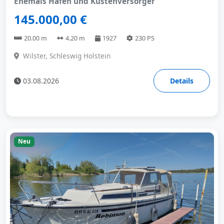
Ehemals Hafen und Küstenversorger
145.000,00 €
20.00 m
4.20 m
1927
230 PS
Wilster, Schleswig Holstein
03.08.2026
Details
Neu