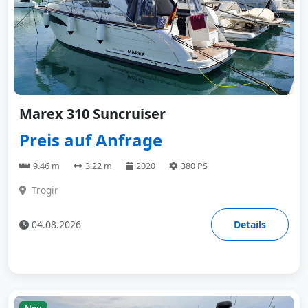
Marex 310 Suncruiser
Preis auf Anfrage
9.46 m
3.22 m
2020
380 PS
Trogir
04.08.2026
Details