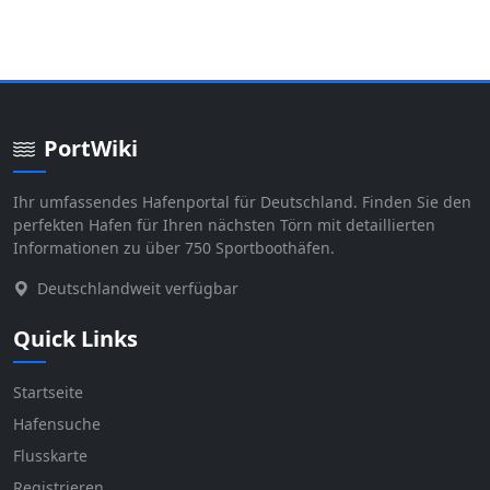
PortWiki
Ihr umfassendes Hafenportal für Deutschland. Finden Sie den
perfekten Hafen für Ihren nächsten Törn mit detaillierten
Informationen zu über 750 Sportboothäfen.
Deutschlandweit verfügbar
Quick Links
Startseite
Hafensuche
Flusskarte
Registrieren