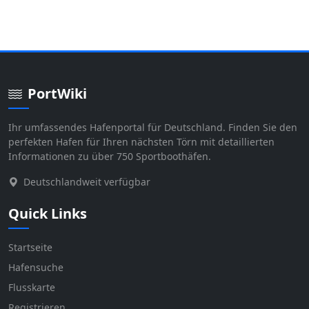
PortWiki
Ihr umfassendes Hafenportal für Deutschland. Finden Sie den
perfekten Hafen für Ihren nächsten Törn mit detaillierten
Informationen zu über 750 Sportboothäfen.
Deutschlandweit verfügbar
Quick Links
Startseite
Hafensuche
Flusskarte
Registrieren