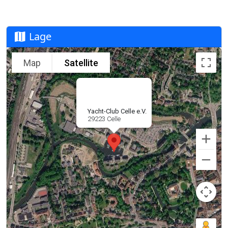
Lage
Map
Satellite
Yacht-Club Celle e.V.
29223 Celle