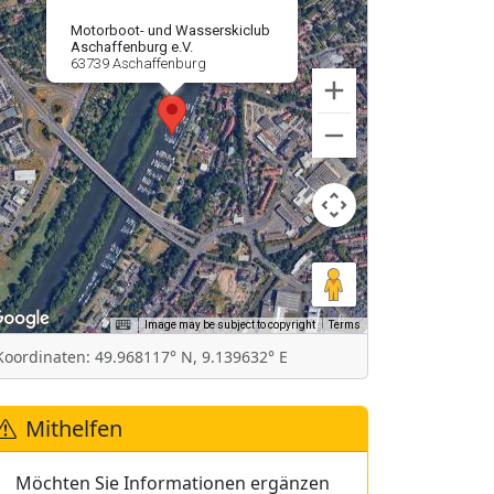
Motorboot- und Wasserskiclub
Aschaffenburg e.V.
63739 Aschaffenburg
Image may be subject to copyright
Terms
Koordinaten: 49.968117° N, 9.139632° E
Mithelfen
Möchten Sie Informationen ergänzen