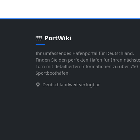
PortWiki
Ihr umfassendes Hafenportal für Deutschland.
Finden Sie den perfekten Hafen für Ihren nächst
Törn mit detaillierten Informationen zu über 750
Sportboothäfen.
Deutschlandweit verfügbar