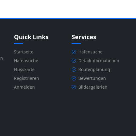
Quick Links
Services
Startseite
Hafensuche
en
Hafensuche
Detailinformationen
Flusskarte
Routenplanung
Registrieren
Bewertungen
Anmelden
Bildergalerien