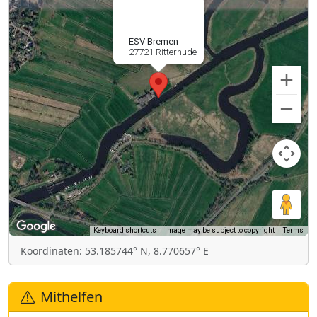
ESV Bremen
27721 Ritterhude
Keyboard shortcuts
Image may be subject to copyright
Terms
Koordinaten: 53.185744° N, 8.770657° E
Mithelfen