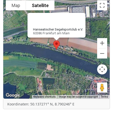
Map
Satellite
Hanseatischer Segelsportclub e.V.
60386 Frankfurt am Main
Keyboard shortcuts
Image may be subject to copyright
Terms
Koordinaten: 50.137271° N, 8.790246° E