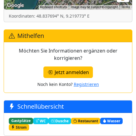
Keyboard shortcuts
Image may be subject to copyright
Terms
Koordinaten: 48.837694° N, 9.219773° E
Mithelfen
Möchten Sie Informationen ergänzen oder
korrigieren?
Jetzt anmelden
Noch kein Konto?
Registrieren
Schnellübersicht
Gastplätze
WC
Dusche
Restaurant
Wasser
Strom