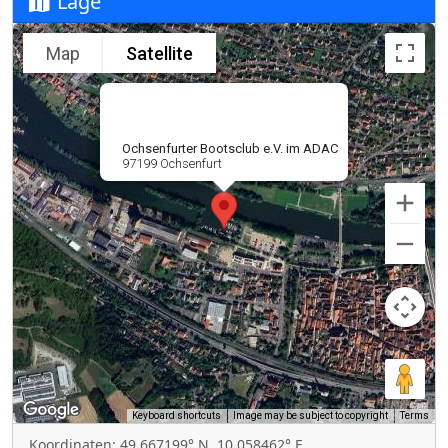
Lage
Map
Satellite
Ochsenfurter Bootsclub e.V. im ADAC
97199 Ochsenfurt
Keyboard shortcuts
Image may be subject to copyright
Terms
Koordinaten: 49.667199° N, 10.058462° E