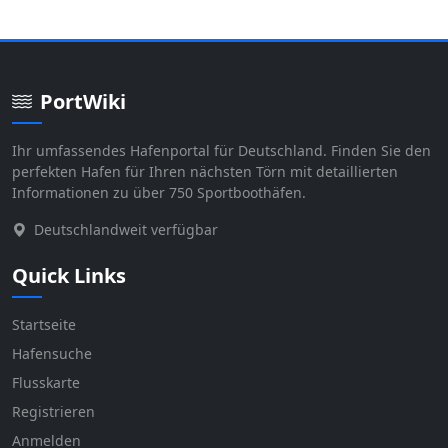
PortWiki
Ihr umfassendes Hafenportal für Deutschland. Finden Sie den
perfekten Hafen für Ihren nächsten Törn mit detaillierten
Informationen zu über 750 Sportboothäfen.
Deutschlandweit verfügbar
Quick Links
Startseite
Hafensuche
Flusskarte
Registrieren
Anmelden