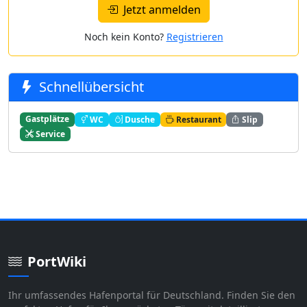
Jetzt anmelden
Noch kein Konto?
Registrieren
Schnellübersicht
Gastplätze
WC
Dusche
Restaurant
Slip
Service
PortWiki
Ihr umfassendes Hafenportal für Deutschland. Finden Sie den