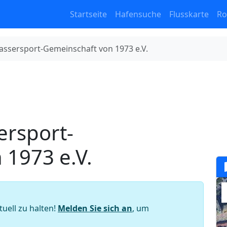
Startseite
Hafensuche
Flusskarte
Ro
sersport-Gemeinschaft von 1973 e.V.
rsport-
 1973 e.V.
tuell zu halten!
Melden Sie sich an
, um