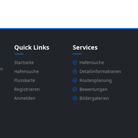
Quick Links
Services
Startseite
Hafensuche
en
Hafensuche
Detailinformationen
Flusskarte
Routenplanung
Registrieren
Bewertungen
Anmelden
Bildergalerien