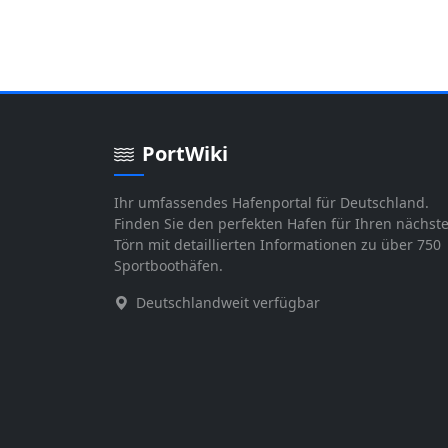
PortWiki
Ihr umfassendes Hafenportal für Deutschland.
Finden Sie den perfekten Hafen für Ihren nächst
Törn mit detaillierten Informationen zu über 750
Sportboothäfen.
Deutschlandweit verfügbar