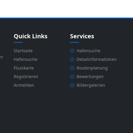
Quick Links
Services
Startseite
Hafensuche
en
Hafensuche
Detailinformationen
Flusskarte
Routenplanung
Registrieren
Bewertungen
Anmelden
Bildergalerien