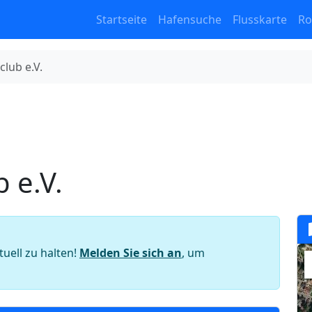
Startseite
Hafensuche
Flusskarte
Ro
lub e.V.
 e.V.
tuell zu halten!
Melden Sie sich an
, um