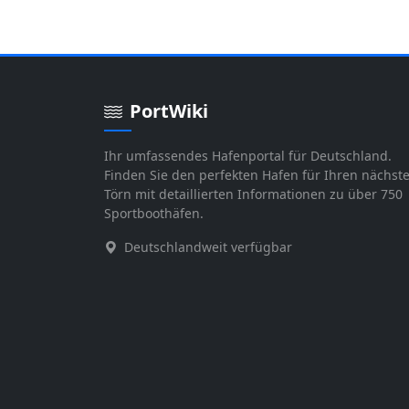
PortWiki
Ihr umfassendes Hafenportal für Deutschland.
Finden Sie den perfekten Hafen für Ihren nächst
Törn mit detaillierten Informationen zu über 750
Sportboothäfen.
Deutschlandweit verfügbar