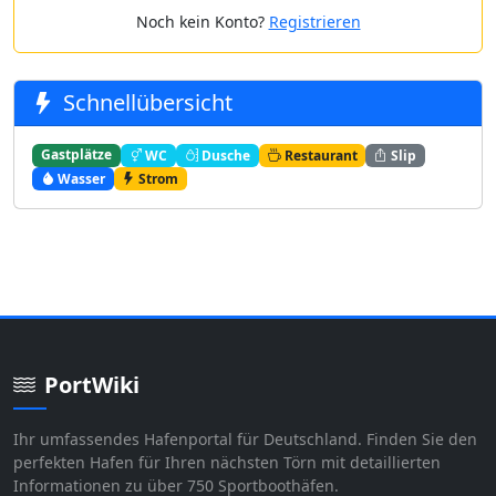
Noch kein Konto?
Registrieren
Schnellübersicht
Gastplätze
WC
Dusche
Restaurant
Slip
Wasser
Strom
PortWiki
Ihr umfassendes Hafenportal für Deutschland. Finden Sie den
perfekten Hafen für Ihren nächsten Törn mit detaillierten
Informationen zu über 750 Sportboothäfen.