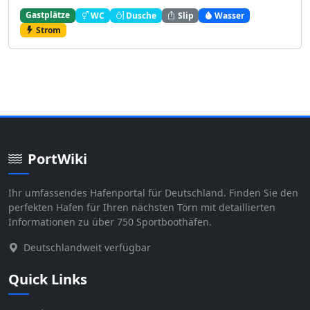
Gastplätze
WC
Dusche
Slip
Wasser
Strom
PortWiki
Ihr umfassendes Hafenportal für Deutschland. Finden Sie den
perfekten Hafen für Ihren nächsten Törn mit detaillierten
Informationen zu über 750 Sportboothäfen.
Deutschlandweit verfügbar
Quick Links