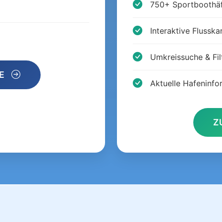
750+ Sportboothä
Interaktive Flusska
Umkreissuche & Fil
SE
Aktuelle Hafeninfo
Z