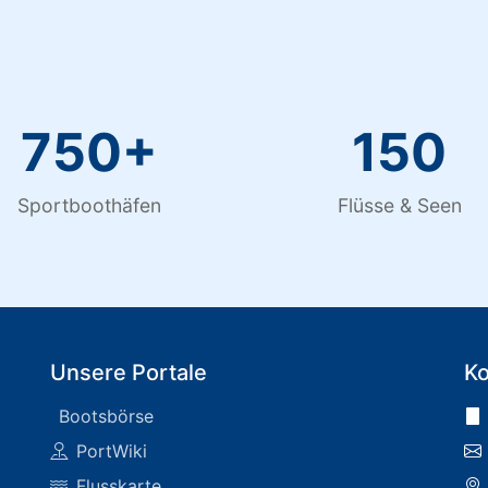
750+
150
Sportboothäfen
Flüsse & Seen
Unsere Portale
Ko
Bootsbörse
PortWiki
Flusskarte