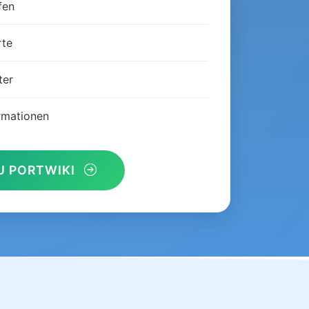
fen
rte
ter
rmationen
U PORTWIKI