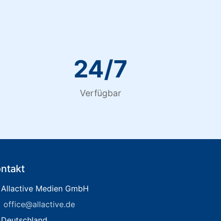
24/7
Verfügbar
ntakt
Allactive Medien GmbH
office@allactive.de
Deutschland